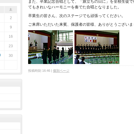
また、卒業記念合唱として、「旅立ちの日に」を全校生徒で
てもきれいなハーモニーを奏でた合唱となりました。
土
卒業生の皆さん、次のステージでも頑張ってください。
2
ご来席いただいた来賓、保護者の皆様、ありがとうございま
9
16
23
9
30
投稿時刻 16:46
|
個別ページ