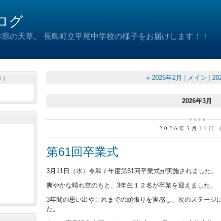
ログ
県の天草。 長島町立平尾中学校の様子をお届けします！！
8)
« 2026年2月
|
メイン
|
20
2026年3月
2026年3月11日 
第61回卒業式
3月11日（水）令和７年度第61回卒業式が実施されました。
爽やかな晴れ空のもと、3年生１２名が卒業を迎えました。
3年間の思い出やこれまでの頑張りを実感し、次のステージ
た。