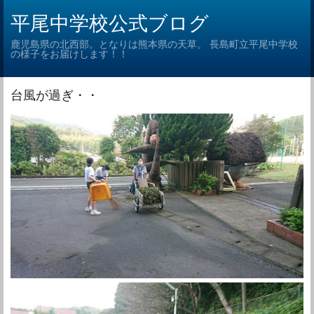
平尾中学校公式ブログ
鹿児島県の北西部。となりは熊本県の天草。 長島町立平尾中学校
の様子をお届けします！！
台風が過ぎ・・