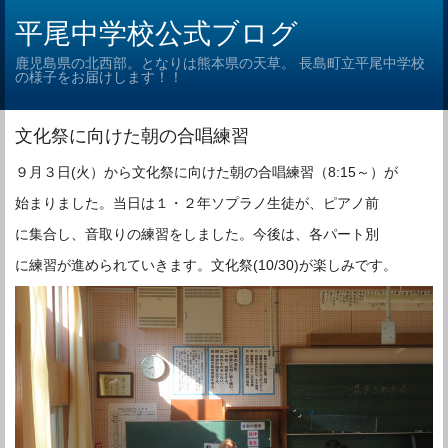
平尾中学校公式ブログ
鹿児島県の北西部。となりは熊本県の天草。 長島町立平尾中学校
の様子をお届けします！！
文化祭に向けた朝の合唱練習
９月３日(火）から文化祭に向けた朝の合唱練習（8:15～）が
始まりました。当日は１・２年ソプラノ生徒が、ピアノ前
に集合し、音取りの練習をしました。今後は、各パート別
に練習が進められていきます。文化祭(10/30)が楽しみです。